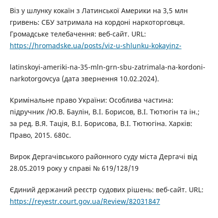
Віз у шлунку кокаїн з Латинської Америки на 3,5 млн
гривень: СБУ затримала на кордоні наркоторговця.
Громадське телебачення: веб-сайт. URL:
https://hromadske.ua/posts/viz-u-shlunku-kokayinz-
latinskoyi-ameriki-na-35-mln-grn-sbu-zatrimala-na-kordoni-
narkotorgovcya (дата звернення 10.02.2024).
Кримінальне право України: Особлива частина:
підручник /Ю.В. Баулін, В.І. Борисов, В.І. Тютюгін та ін.;
за ред. В.Я. Тація, В.І. Борисова, В.І. Тютюгіна. Харків:
Право, 2015. 680с.
Вирок Дергачівського районного суду міста Дергачі від
28.05.2019 року у справі № 619/128/19
Єдиний держаний реєстр судових рішень: веб-сайт. URL:
https://reyestr.court.gov.ua/Review/82031847