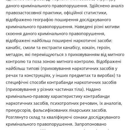
даного кримінального правопорушення. Здійснено аналіз
правозастосовної практики, офіційної статистики,
відображено географію поширення досліджуваного
кримінального правопорушення. Наведені різні мотиви
скоєння даного кримінального правопорушення,
відображені найбільш поширені наркотичні засоби:
канабіс, смоли та екстракти канабісу, кокаїн, героїн,
метадон, які переміщуються з приховуванням від митного
контролю та поза зоною митного контролю. Відображені
найбільш типові (приховування наркотичних засобів у
речах та конструкціях, у інших предметах та виробах) та
специфічні способи контрабанди наркотичних засобів
(приховування у різних частинах тіла). Надано
кримінально-правову характеристику контрабанди
наркотичних засобів, психотропних речовин, їх аналогів,
прекурсорів, фальсифікованих лікарських засобів.
Розглянуто склад та кваліфікуючі ознаки досліджуваного
кримінального правопорушення. Запропоновано