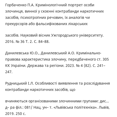
Горбаченко П.А. Кримінологічний портрет особи
злочинця, винної у скоєнні контрабанди наркотичних
засобів, психотропних речовин, їх аналогів чи
прекурсорів або фальсифікованих лікарських
засобів. Науковий вісник Ужгородського університету.
2016. № 36 Т. 2. С. 84–88.
Данилевська Ю.О., Данилевський А.О. Кримінально-
правова характеристика злочину, передбаченого ст. 305
КК України. Держава та регіони. 2023. № 4 (82). С. 241–
247.
Рудницький І.Л. Особливості виявлення та розслідування
контрабанди наркотичних засобів, що
вчиняються організованими злочинними групами: дис…
д– ра філ.: 081/ Нац. ун– т. «Львівська політехніка». Львів,
2019. 250 с.