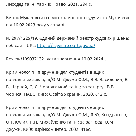
Лисодєд та ін. Харків: Право, 2021. 384 с.
Вирок Мукачівського міськрайонного суду міста Мукачево
від 16.02.2023 року у справі
№ 297/1225/19. Єдиний держаний реєстр судових рішень:
веб-сайт. URL:
https://reyestr.court.gov.ua/
Review/109037132 (дата звернення 10.02.2024).
Кримінологія : підручник для студентів вищих
навчальних закладів/О.М. Джужа О.М., В.В. Василевич, В.
В. Чернєй, С. С. Чернявський та ін.; за заг. ред. В.В.
Чернєя. НАВС. Київ: Освіта України, 2020. 612 с.
Кримінологія : підручник для студентів вищих
навчальних закладів/О.М. Джужа О.М., Я.Ю. Кондратьєв,
О.Г. Кулик, П.П. Михайленко та ін.; за заг. ред. О.М.
Джужи. Київ: Юрінком Інтер, 2002. 416с.