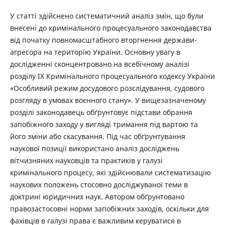
У статті здійснено систематичний аналіз змін, що були
внесені до кримінального процесуального законодавства
від початку повномасштабного вторгнення держави-
агресора на територію України. Основну увагу в
дослідженні сконцентровано на всебічному аналізі
розділу IX Кримінального процесуального кодексу України
«Особливий режим досудового розслідування, судового
розгляду в умовах воєнного стану». У вищезазначеному
розділі законодавець обґрунтовує підстави обрання
запобіжного заходу у вигляді тримання під вартою та
його зміни або скасування. Під час обґрунтування
наукової позиції використано аналіз досліджень
вітчизняних науковців та практиків у галузі
кримінального процесу, які здійснювали систематизацію
наукових положень стосовно досліджуваної теми в
доктрині юридичних наук. Автором обґрунтовано
правозастосовні норми запобіжних заходів, оскільки для
фахівців в галузі права є важливим керуватися в