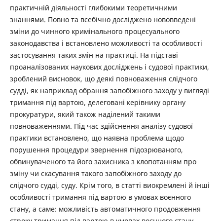
практичній діяльності глибокими теоретичними
знаннями. Повно та всебічно досліджено нововведені
зміни до чинного кримінального процесуального
законодавства і встановлено можливості та особливості
застосування таких змін на практиці. На підставі
проаналізованих наукових досліджень і судової практики,
зроблений висновок, що деякі повноваження слідчого
судді, як наприклад обрання запобіжного заходу у вигляді
тримання під вартою, делеговані керівнику органу
прокуратури, який також наділений такими
повноваженнями. Під час здійснення аналізу судової
практики встановлено, що наявна проблема щодо
порушення процедури звернення підозрюваного,
обвинуваченого та його захисника з клопотанням про
зміну чи скасування такого запобіжного заходу до
слідчого судді, суду. Крім того, в статті виокремлені й інші
особливості тримання під вартою в умовах воєнного
стану, а саме: можливість автоматичного продовження
строку тримання під вартою в умовах воєнного стану,