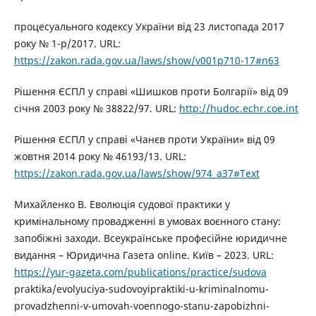
процесуального кодексу України від 23 листопада 2017
року № 1-р/2017. URL:
https://zakon.rada.gov.ua/laws/show/v001p710-17#n63
Рішення ЄСПЛ у справі «Шишков проти Болгарії» від 09
січня 2003 року № 38822/97. URL:
http://hudoc.echr.coe.int
Рішення ЄСПЛ у справі «Чанєв проти України» від 09
жовтня 2014 року № 46193/13. URL:
https://zakon.rada.gov.ua/laws/show/974_a37#Text
Михайленко В. Еволюція судової практики у
кримінальному провадженні в умовах воєнного стану:
запобіжні заходи. Всеукраїнське професійне юридичне
видання – Юридична Газета online. Київ – 2023. URL:
https://yur-gazeta.com/publications/practice/sudova
praktika/evolyuciya-sudovoyipraktiki-u-kriminalnomu-
provadzhenni-v-umovah-voennogo-stanu-zapobizhni-