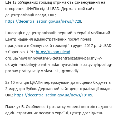
Ще 12 об’єднаних громад отримають фінансування на
створення ЦНАПів від U-LEAD. Держав- ний сайт
децентралізації влади. URL:
https://decentralization.gov.ua/news/4728
.
Інновації в децентралізації: перший в Україні мобільний
центр надання адміністративних послуг почав
працювати в Славутській громаді 1 грудня 2017 р. U-LEAD
з Європою. URL:
https://tsnap.ulead
.
org.ua/news/innovatsiyi-v-detsentralizatsiyi-pershyj-v-
ukrayini-mobilnyj-tsentr-nadannya-administratyvnyhposlug-
pochav-pratsyuvaty-v-slavutskij-gromadi/.
За 10 місяців ЦНАПи перерахували до місцевих бюджетів
2 млрд грн Зубко. Державний сайт децентралізації влади.
URL:
https://decentralization.gov.ua/news/10109
.
Пальчук В. Особливості розвитку мережі центрів надання
адміністративних послуг в Україні. Центр досліджень