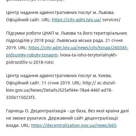
Центр надання адміністративних послуг м. Львова.
Офіційний сайт. URL:
https://city-adm.lviv.ua/
services/
Підсумки роботи ЦНАП м. Львова та його територіальних
підрозділів у 2018 році: Львівська міська рада. 21 січня
2019. URL:
https://city-adm.lviv.ua/news/city/tsnap/260345-
pidsumky-roboty-tsnapm-
lvova-ta-ioho-terytorialnykh-
pidrozdiliv-u-2018-rotsi
Центр надання адміністративних послуг м. Києва.
Офіційний сайт. 11 січня 2019. URL: http:// ac.dozvil-
kiev.gov.ua/News/Details/625ef44e-78a4-446f-ad78-
335b115023f3.
Гарнець О. Децентралізація - це база, без якої країна далі
не зможе рухатися. Державний сайт децентралізації
влади. URL:
https://decentralization.gov.ua/news/665
.