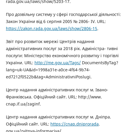
rada.gov.ua/laws/show/5203-17.
Про дозвільну систему у сфері господарської діяльності:
Закон України від 6 серпня 2005 № 2806- IV. URL:
https://zakon.rada.gov.ua/laws/show/2806-15
.
Звіт про розвиток мережі Центрів надання
адміністративних послуг за 2018 рік. Адміністра- тивні
послуги: Міністерство економічного розвитку і торгівлі
України. URL:
http://me.gov.ua/Tags/
DocumentsByTag?
lang=uk-UA&id=1998a31e-a0ce-4f64-9b74-
ed7212f0522b&tag=AdministrativniPoslugi.
Центр надання адміністративних послуг м. Івано-
Франківська. Офіційний сайт. URL: http://www.
cnap.if.ua/zaginf.
Центр надання адміністративних послуг м. Дніпра.
Офіційний сайт. URL:
https://cnap.dniprorada
.
gov.ua/zvitnya-informaciya/.