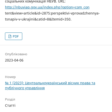
соціальних комунікацій НБУВ. URL:
http://nbuviap.gov.ua/index.php?option=com_con
tent&view=article&id=2875:perspektivi-vprovadzhennya-
tsnapiv-v-ukrajini&catid=8&Itemid=350.
PDF
Опубліковано
2023-04-06
Номер
№ 1 (2023): Центральноукраїнський вісник права та
публічного управління
Розділ
Статті