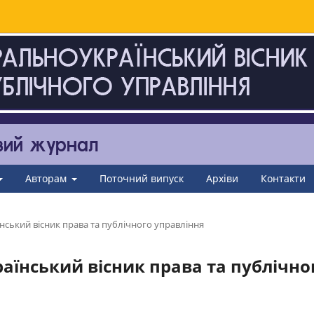
Авторам
Поточний випуск
Архіви
Контакти
нський вісник права та публічного управління
раїнський вісник права та публічно