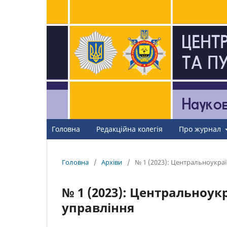
Головна
Редакційна колегія
Про журнал
Головна
/
Архіви
/
№ 1 (2023): Центральноукраї
№ 1 (2023): Центральноук
управління