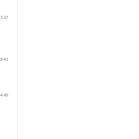
33-37
38-43
44-49