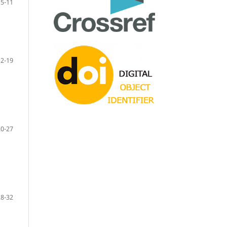
5-11
12-19
20-27
28-32