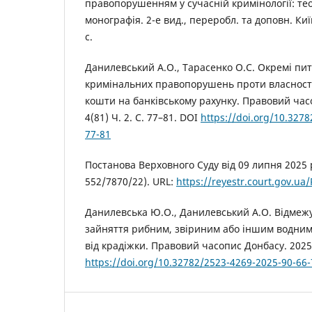
правопорушенням у сучасній кримінології: тео
монографія. 2-е вид., переробл. та доповн. Киї
с.
Данилевський А.О., Тарасенко О.С. Окремі пит
кримінальних правопорушень проти власності
кошти на банківському рахунку. Правовий час
4(81) Ч. 2. С. 77–81. DOI
https://doi.org/10.327
77-81
Постанова Верховного Суду від 09 липня 2025
552/7870/22). URL:
https://reyestr.court.gov.u
Данилевська Ю.О., Данилевський А.О. Відмеж
зайняття рибним, звіриним або іншим водни
від крадіжки. Правовий часопис Донбасу. 2025. 
https://doi.org/10.32782/2523-4269-2025-90-66-