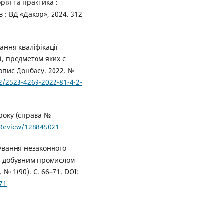
рія та практика :
в : ВД «Дакор», 2024. 312
ання кваліфікації
, предметом яких є
опис Донбасу. 2022. №
82/2523-4269-2022-81-4-2-
 року (справа №
a/Review/128845021
ування незаконного
м добувним промислом
№ 1(90). С. 66–71. DOI:
71