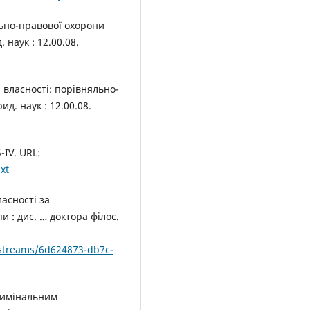
ьно-правової охорони
 наук : 12.00.08.
власності: порівняльно-
д. наук : 12.00.08.
-IV. URL:
xt
асності за
и : дис. … доктора філос.
tstreams/6d624873-db7c-
кримінальним