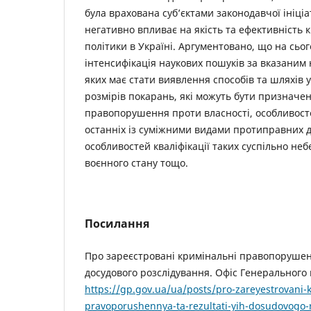
була врахована суб’єктами законодавчої ініці
негативно впливає на якість та ефективність 
політики в Україні. Аргументовано, що на сьо
інтенсифікація наукових пошуків за вказани
яких має стати виявлення способів та шляхів 
розмірів покарань, які можуть бути призначен
правопорушення проти власності, особливос
останніх із суміжними видами протиправних 
особливостей кваліфікації таких суспільно не
воєнного стану тощо.
Посилання
Про зареєстровані кримінальні правопорушенн
досудового розслідування. Офіс Генерального 
https://gp.gov.ua/ua/posts/pro-zareyestrovani-k
pravoporushennya-ta-rezultati-yih-dosudovogo-