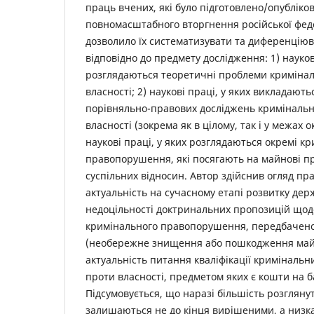
праць вчених, які було підготовлено/опубліко
повномасштабного вторгнення російської феде
дозволило їх систематизувати та диференціюв
відповідно до предмету дослідження: 1) наукові
розглядаються теоретичні проблеми кримінал
власності; 2) наукові праці, у яких викладают
порівняльно-правових досліджень кримінальн
власності (зокрема як в цілому, так і у межах 
наукові праці, у яких розглядаються окремі кр
правопорушення, які посягають на майнові п
суспільних відносин. Автор здійснив огляд пра
актуальність на сучасному етапі розвитку де
недоцільності доктринальних пропозицій щодо
кримінального правопорушення, передбаченог
(необережне знищення або пошкодження май
актуальність питання кваліфікації криміналь
проти власності, предметом яких є кошти на б
Підсумовується, що наразі більшість розглян
залишаються не до кінця вирішеними, а низк