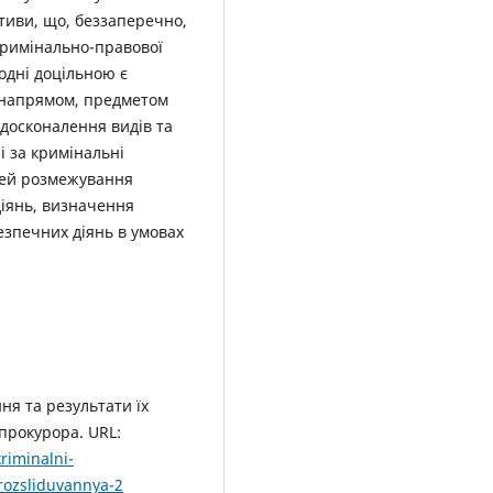
ативи, що, беззаперечно,
кримінально-правової
годні доцільною є
м напрямом, предметом
удосконалення видів та
і за кримінальні
тей розмежування
діянь, визначення
безпечних діянь в умовах
я та результати їх
прокурора. URL:
riminalni-
rozsliduvannya-2