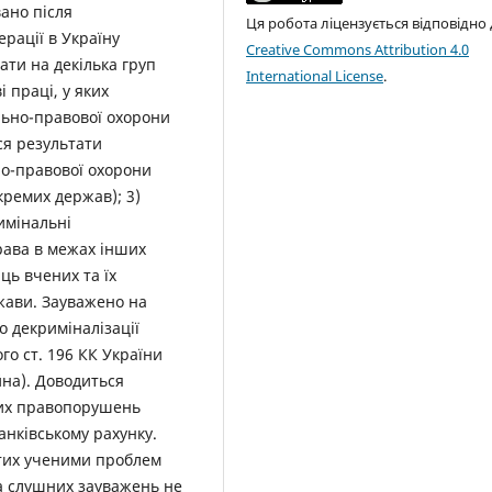
вано після
Ця робота ліцензується відповідно
рації в Україну
Creative Commons Attribution 4.0
ати на декілька груп
International License
.
 праці, у яких
ьно-правової охорони
ься результати
о-правової охорони
окремих держав); 3)
имінальні
рава в межах інших
ць вчених та їх
ржави. Зауважено на
 декриміналізації
о ст. 196 КК України
на). Доводиться
них правопорушень
анківському рахунку.
утих ученими проблем
а слушних зауважень не