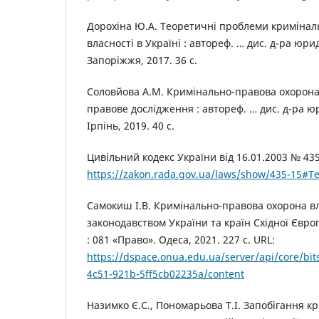
Дорохіна Ю.А. Теоретичні проблеми кримінал
власності в Україні : автореф. … дис. д-ра юрид.
Запоріжжя, 2017. 36 с.
Соловйова А.М. Кримінально-правова охорона 
правове дослідження : автореф. … дис. д-ра юри
Ірпінь, 2019. 40 с.
Цивільний кодекс України від 16.01.2003 № 435
https://zakon.rada.gov.ua/laws/show/435-15#Te
Самокиш І.В. Кримінально-правова охорона вл
законодавством України та країн Східної Європ
: 081 «Право». Одеса, 2021. 227 с. URL:
https://dspace.onua.edu.ua/server/api/core/bi
4c51-921b-5ff5cb02235a/content
Назимко Є.С., Пономарьова Т.І. Запобігання 