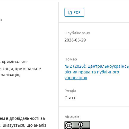
PDF
в
Опубліковано
2026-05-29
Номер
, кримінальне
№ 2 (2026): Центральноукраїнс
фікація, кримінальне
вісник права та публічного
налізація,
управління
Розділ
Статті
Ліцензія
ем відповідальності за
 Вказується, що аналіз