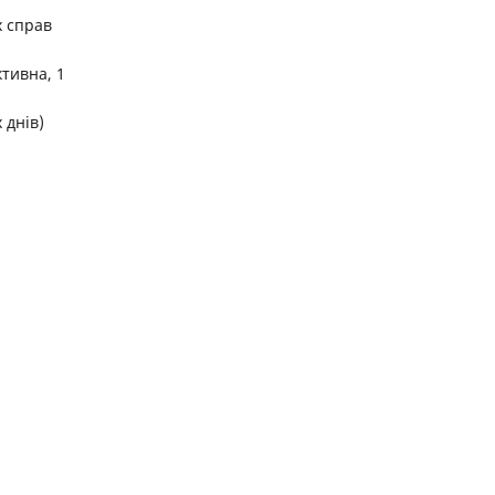
х справ
тивна, 1
 днів)