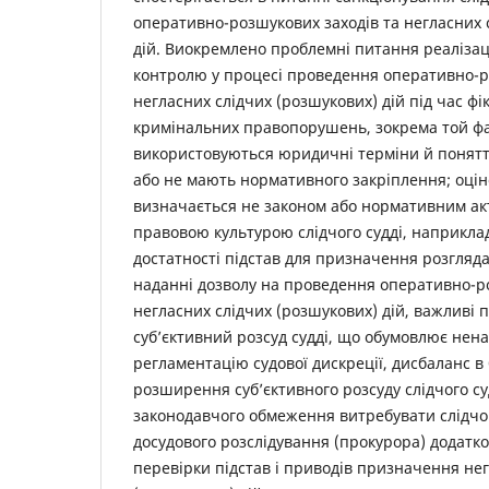
оперативно-розшукових заходів та негласних 
дій. Виокремлено проблемні питання реалізаці
контролю у процесі проведення оперативно-р
негласних слідчих (розшукових) дій під час фі
кримінальних правопорушень, зокрема той фа
використовуються юридичні терміни й поняття
або не мають нормативного закріплення; оціно
визначається не законом або нормативним акт
правовою культурою слідчого судді, наприкла
достатності підстав для призначення розгляд
наданні дозволу на проведення оперативно-р
негласних слідчих (розшукових) дій, важливі 
суб’єктивний розсуд судді, що обумовлює не
регламентацію судової дискреції, дисбаланс в 
розширення суб’єктивного розсуду слідчого су
законодавчого обмеження витребувати слідчо
досудового розслідування (прокурора) додатко
перевірки підстав і приводів призначення не