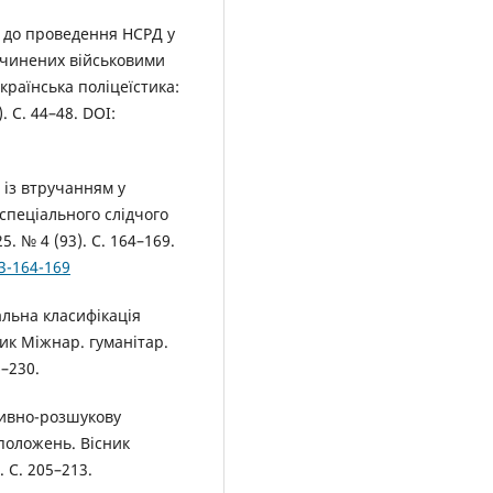
ки до проведення НСРД у
вчинених військовими
країнська поліцеїстика:
. С. 44–48. DOI:
 із втручанням у
спеціального слідчого
 № 4 (93). С. 164–169.
3-164-169
альна класифікація
ник Міжнар. гуманітар.
6–230.
тивно-розшукову
положень. Вісник
. С. 205–213.