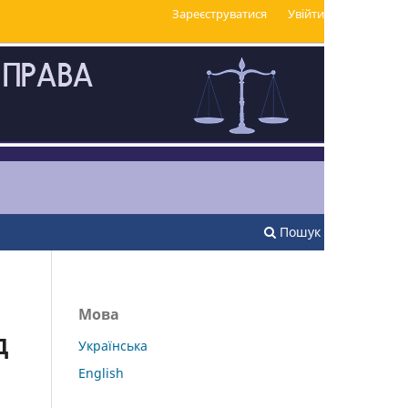
Зареєструватися
Увійти
Пошук
Мова
Д
Українська
English