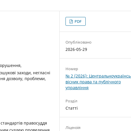
PDF
Опубліковано
2026-05-29
порушення,
Номер
зшукові заходи, негласні
№ 2 (2026): Центральноукраїнс
ання дозволу, проблеми,
вісник права та публічного
управління
Розділ
Статті
 стандартів правосуддя
Ліцензія
ідчим суддею проведення