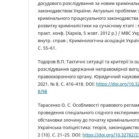
досудового розслідування за новим кримінал
законодавством України. Актуальні проблеми 
кримінального процесуального законодавства 
розвитку криміналістики на сучасному етапі : 
практ. конф. (Харків, 5 жовт. 2012 р.) / МВС Укр
внутр. справ ; Кримінологічна асоціація Україн
С. 55–61.
Тодоров В.П. Тактичні ситуації та критерії їх о
розслідування одержання неправомірної виг
правоохоронного органу. Юридичний наукови
2021. № 8. С. 416–418. DOI:
https://doi.org/10.
8/98
Тарасенко О. С. Особливості правового регла
проведення спеціального слідчого експеримен
обстановки злочину до початку кримінальног
Українська поліцеїстика: теорія, законодавств
2 (10). С. 21–25. DOI:
https://doi.org/10.32782/