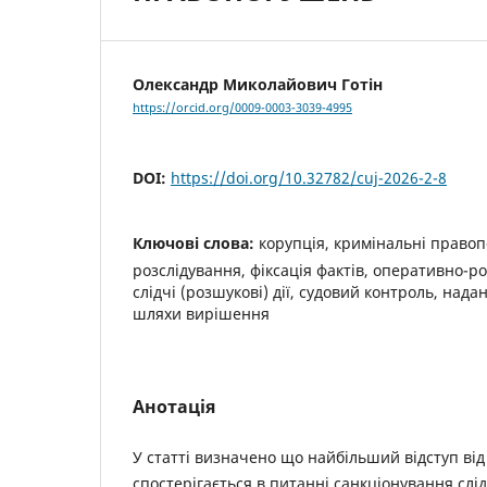
Олександр Миколайович Готін
https://orcid.org/0009-0003-3039-4995
DOI:
https://doi.org/10.32782/cuj-2026-2-8
Ключові слова:
корупція, кримінальні право
розслідування, фіксація фактів, оперативно-ро
слідчі (розшукові) дії, судовий контроль, над
шляхи вирішення
Анотація
У статті визначено що найбільший відступ від
спостерігається в питанні санкціонування сл