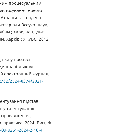
ьним процесуальним
застосування нового
України та тенденції
матеріали Всеукр. наук.-
аїни ; Харк. нац. ун-т
и. Харків : ХНУВС, 2012.
цінки у процесі
оди працівником
й електронний журнал.
32782/2524-0374/2021-
ментування підстав
ту та імітування
о провадження.
о, практика. 2024. Вип. №
2709-9261-2024-2-10-4