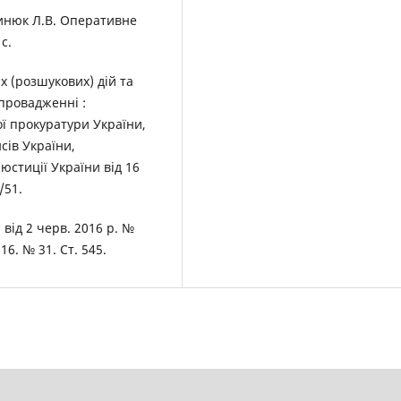
одинюк Л.В. Оперативне
с.
х (розшукових) дій та
провадженні :
ої прокуратури України,
сів України,
юстиції України від 16
/51.
 від 2 черв. 2016 р. №
16. № 31. Cт. 545.