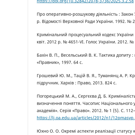
https://doi.org/10.32842/2078-3736/2025.3.2.58
Про оперативно-розшукову діяльність : Закон 
р. Відомості Верховної Ради України. 1992. № 22
Кримінальний процесуальний кодекс України :
квіт. 2012 р. № 4651-VI. Голос України. 2012. № 
Бахін В. П., Весельський В. К. Тактика допиту : 
«Правник», 1997. 64 с.
Грошевий Ю. М., Тацій В. Я., Туманянц А. Р. 
підручник. Харків : Право, 2013. 824 с.
Погорецький М. А., Сергєєва Д. Б. Криміналіс
визначення поняття. Часопис Національного 
академія». Серія «Право». 2012. № 1 (5). С. 112
https://lj.oa.edu.ua/articles/2012/n1/12pmasvp
Юхно О. О. Окремі аспекти реалізації статусу 