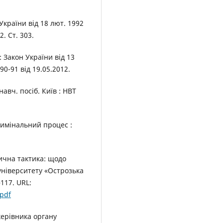
України від 18 лют. 1992
. Ст. 303.
 Закон України від 13
90-91 від 19.05.2012.
навч. посіб. Київ : НВТ
Кримінальний процес :
тична тактика: щодо
університету «Острозька
–117. URL:
.pdf
керівника органу