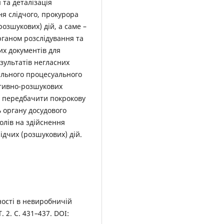
та деталізація
я слідчого, прокурора
озшукових) дій, а саме –
ганом розслідування та
их документів для
езультатів негласних
нального процесуального
ативно-розшукових
й, передбачити покрокову
 органу досудового
олів на здійснення
ідчих (розшукових) дій.
ності в невиробничій
. 2. С. 431–437. DOI: